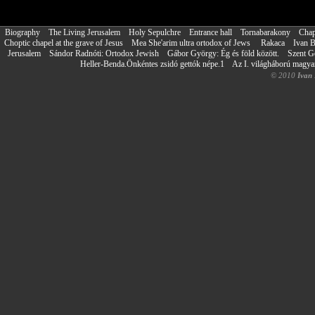
Biography
The Living Jerusalem
Holy Sepulchre
Entrance hall
Tornabarakony
Chap
Choptic chapel at the grave of Jesus
Mea She'arim ultra ortodox of Jews
Rakaca
Ivan 
Jerusalem
Sándor Radnóti: Ortodox Jewish
Gábor György: Ég és föld között.
Szent G
Heller-Benda.Önkéntes zsidó gettók népe.1
Az I. világháború magy
© 2010
Ivan