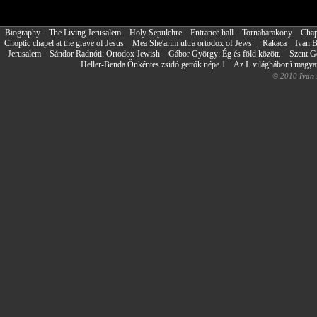
Biography
The Living Jerusalem
Holy Sepulchre
Entrance hall
Tornabarakony
Chap
Choptic chapel at the grave of Jesus
Mea She'arim ultra ortodox of Jews
Rakaca
Ivan 
Jerusalem
Sándor Radnóti: Ortodox Jewish
Gábor György: Ég és föld között.
Szent G
Heller-Benda.Önkéntes zsidó gettók népe.1
Az I. világháború magy
© 2010
Ivan