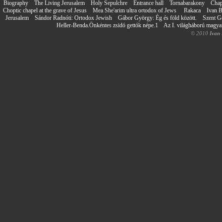
Biography
The Living Jerusalem
Holy Sepulchre
Entrance hall
Tornabarakony
Chap
Choptic chapel at the grave of Jesus
Mea She'arim ultra ortodox of Jews
Rakaca
Ivan 
Jerusalem
Sándor Radnóti: Ortodox Jewish
Gábor György: Ég és föld között.
Szent G
Heller-Benda.Önkéntes zsidó gettók népe.1
Az I. világháború magy
© 2010
Ivan