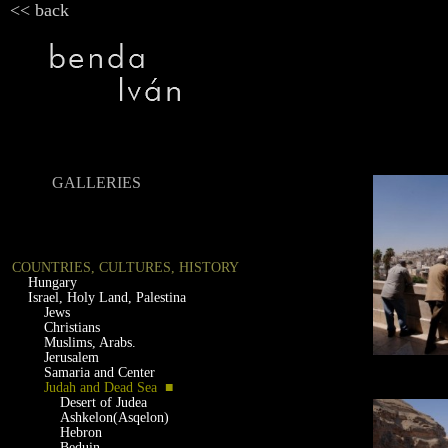
<< back
GALLERIES
COUNTRIES, CULTURES, HISTORY
Hungary
Israel, Holy Land, Palestina
Jews
Christians
Muslims, Arabs.
Jerusalem
Samaria and Center
Judah and Dead Sea ■
Desert of Judea
Ashkelon(Asqelon)
Hebron
Beduin