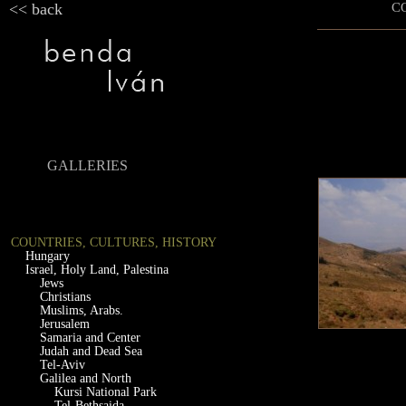
<< back
C
GALLERIES
COUNTRIES, CULTURES, HISTORY
Hungary
Israel, Holy Land, Palestina
Jews
Christians
Muslims, Arabs.
Jerusalem
Samaria and Center
Judah and Dead Sea
Tel-Aviv
Galilea and North
Kursi National Park
Tel-Bethsaida