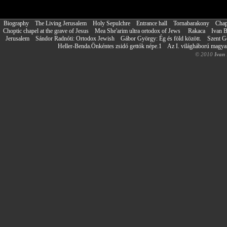
Biography
The Living Jerusalem
Holy Sepulchre
Entrance hall
Tornabarakony
Chap
Choptic chapel at the grave of Jesus
Mea She'arim ultra ortodox of Jews
Rakaca
Ivan 
Jerusalem
Sándor Radnóti: Ortodox Jewish
Gábor György: Ég és föld között.
Szent G
Heller-Benda.Önkéntes zsidó gettók népe.1
Az I. világháború magy
© 2010
Ivan